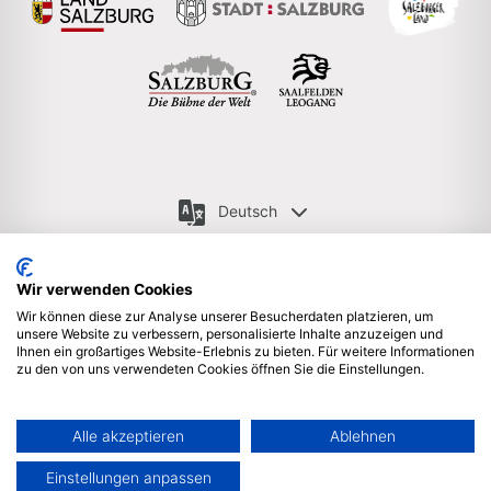
Deutsch
Wir verwenden Cookies
Wir können diese zur Analyse unserer Besucherdaten platzieren, um
Newsletter anmelden
Impressum & Rechtliche Hinweise
unsere Website zu verbessern, personalisierte Inhalte anzuzeigen und
Ihnen ein großartiges Website-Erlebnis zu bieten. Für weitere Informationen
zu den von uns verwendeten Cookies öffnen Sie die Einstellungen.
Datenschutzerklärung
Sitemap
Partner Login
Wir sind stolzes Mitglied bei ICCA & ACB | © 2025 Salzburg
Alle akzeptieren
Ablehnen
Convention Bureau, Auerspergstrasse 6, 5020 Salzburg,
Österreich
Einstellungen anpassen