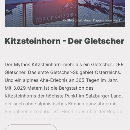
© Gletscherbahnen Kaprun, ideenwerk
Kitzsteinhorn - Der Gletscher
Der Mythos Kitzsteinhorn: mehr als ein Gletscher. DER
Gletscher. Das erste Gletscher-Skigebiet Österreichs.
Und ein alpines Aha-Erlebnis an 365 Tagen im Jahr.
Mit 3.029 Metern ist die Bergstation des
Kitzsteinhorns der höchste Punkt im Salzburger Land,
der auch ohne alpinistisches Können ganzjährig mit
Seilbahnen erreichbar ist. Hoch oben über der Region
Zell am See-Kaprun bietet das ganzjährig geöffnete
Ausflugsziel „Gipfelwelt 3000“ mit Cinema 3000 –