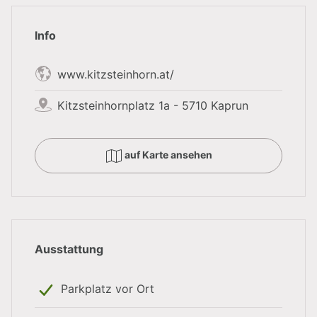
an Locations!
Info
Ganzjährig geöffnetes Ausflugsziel
www.kitzsteinhorn.at/
Gletscherskigebiet von Oktober bis Frühsommer
Kitzsteinhornplatz 1a - 5710 Kaprun
auf Karte ansehen
Ausstattung
Parkplatz vor Ort