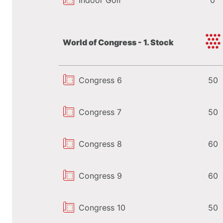
Der Brandlhof im
Überbl
Indoor Golf
0
24
Konferenzsäle
und Tagungsräu
World of Congress - 1. Stock
8 Eventlocations
State of the Art Technik und fle
Congress 6
50
Räumlichkeiten
450 ha Gelände
Congress 7
50
200 Zimmer und Suiten, 440 Bett
Congress 8
60
Anlieferung von technischem Equ
Congress 9
60
18-Loch Golfplatz mit Driving Ra
ÖAMTC Fahrtechnik Zentrum
mit
Congress 10
50