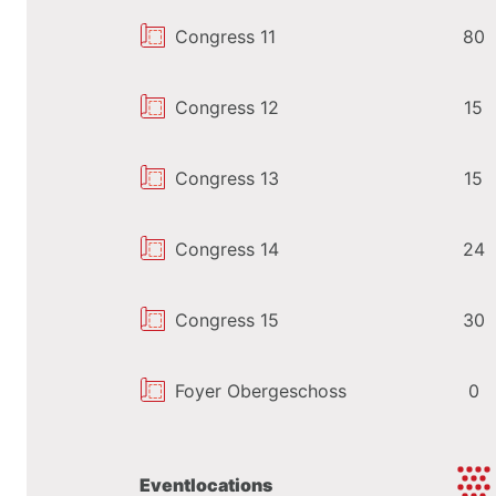
Fußballplatz (105m x 68m) und T
Congress 11
80
3.000 m² Vivid
SPA
350 m² Fitnesscenter
Congress 12
15
Congress 13
15
Ideen für actiongelade
Rahmenprogramm
Congress 14
24
Erleben Sie mit Ihren Teilnehme
Congress 15
30
Fahrtechnikzentrum
in Saalfelde
Lassen sie sich bei einem
Kräute
Foyer Obergeschoss
0
und nehmen sie ein Stück Saalfel
nachhause
Eventlocations