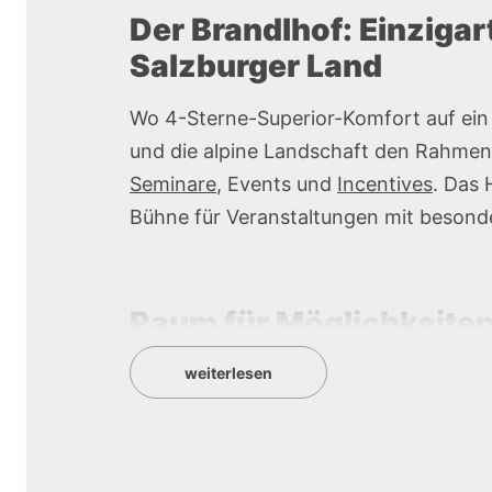
Der Brandlhof: Einzigar
Salzburger Land
Wo 4-Sterne-Superior-Komfort auf ein
und die alpine Landschaft den Rahmen 
Seminare
, Events und
Incentives
. Das 
Bühne für Veranstaltungen mit beson
Raum für Möglichkeiten
weiterlesen
Auf einem rund 450 Hektar großen Area
Meetingräume sowie 8 außergewöhnlich
Ob klassischer Seminarraum, urige Alm
inszenierte Remise: jede Location überz