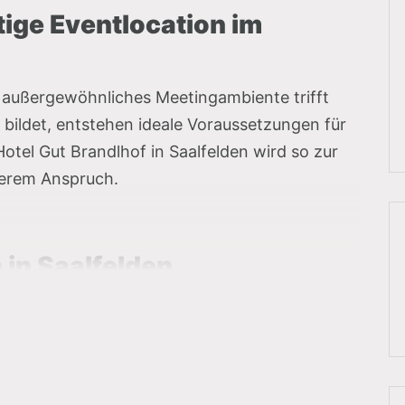
tige Eventlocation im
 außergewöhnliches Meetingambiente trifft
bildet, entstehen ideale Voraussetzungen für
Hotel Gut Brandlhof in Saalfelden wird so zur
derem Anspruch.
 in Saalfelden
l bietet das Hotel Gut Brandlhof 24
e Eventlocations für bis zu 700 Teilnehmer.
hütte, Airstream-Wohnwagen oder die stilvoll
eugt mit individuellem Charakter. Flexible