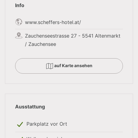
diverse Besprechungen sowie exklusive Dinner.
Info
Die Veranstaltungsräume bieten Platz für bis zu 80
Personen und sind mit einer umfangreichen
www.scheffers-hotel.at/
Seminartechnik ausgestattet. Das Seminarhotel ist der
Zauchenseestrasse 27 - 5541 Altenmarkt
ideale Ausgangspunkt für Incentives und Outdoor
/ Zauchensee
Aktivitäten im Salzburger Land.
auf Karte ansehen
Auch für größere Veranstaltungen gibt es in der Nähe
die perfekte Location. Die Kongresslocation
Alpinseminar Zauchensee ist nur wenige Minuten vom
Hotel entfernt und bietet Platz für bis zu 400
Ausstattung
Personen.
Parkplatz vor Ort
Die zentrale Lage inmitten der
Salzburger Berge -