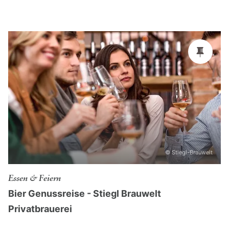
Kaffeehauskultur“
Noch Fragen? Wir, das
Team
vom Salzburg
Convention Bureau unterstützen Sie gerne bei der
Planung Ihrer Veranstaltung in Salzburg. Kontaktieren
Sie uns und profitieren Sie von unserem
kostenlosen
und neutralen Service
.
© Stiegl-Brauwelt
Essen & Feiern
Bier Genussreise - Stiegl Brauwelt
Privatbrauerei