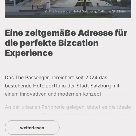
© The Passenger Hotel Salzburg, Cathrine Stukhard
Eine zeitgemäße Adresse für
die perfekte Bizcation
Experience
Das The Passenger bereichert seit 2024 das
bestehende Hotelportfolio der
Stadt Salzburg
mit
einem innovativen und modernen Konzept.
An der urbanen Peripherie gelegen, bietet es die ideale
Ausgangsbasis für einen erfolgreichen und gelungen
Aufenthalt, bei dem Business und
Incentive
perfekt
weiterlesen
verschmelzen können und sollen.