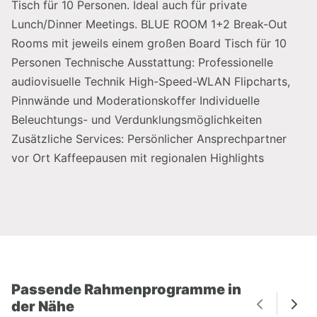
Tisch für 10 Personen. Ideal auch für private
Lunch/Dinner Meetings. BLUE ROOM 1+2 Break-Out
Rooms mit jeweils einem großen Board Tisch für 10
Ideen für das Rahmenprogramm bei
Personen Technische Ausstattung: Professionelle
Ihrem Aufenthalt im The Passenger
audiovisuelle Technik High-Speed-WLAN Flipcharts,
Salzburg
Pinnwände und Moderationskoffer Individuelle
Beleuchtungs- und Verdunklungsmöglichkeiten​
Mit seiner erst klassigen Lage in der Stadt Salzburg
Zusätzliche Services: Persönlicher Ansprechpartner
mit optimaler Verkehrsanbindung ist das Seminarhotel
vor Ort Kaffeepausen mit regionalen Highlights
„The Passenger“ der ideale Ausgangspunkt für
zahlreiche Rahmenprogramme, wie:
Ein
gemütlicher Abend im Stiegl Braugewölbe
mit traditionellem Ambiente
Eine originelle GPS Salzburg City Trophy
Passende Rahmenprogramme in
Oder eine Stadtführung der anderen Art
der Nähe
„Spezialführung: Österreichische