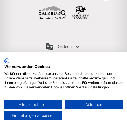
Deutsch
Wir verwenden Cookies
Wir können diese zur Analyse unserer Besucherdaten platzieren, um
Newsletter anmelden
Impressum & Rechtliche Hinweise
unsere Website zu verbessern, personalisierte Inhalte anzuzeigen und
Ihnen ein großartiges Website-Erlebnis zu bieten. Für weitere Informationen
zu den von uns verwendeten Cookies öffnen Sie die Einstellungen.
Datenschutzerklärung
Sitemap
Partner Login
Wir sind stolzes Mitglied bei ICCA & ACB | © 2025 Salzburg
Alle akzeptieren
Ablehnen
Convention Bureau, Auerspergstrasse 6, 5020 Salzburg,
Österreich
Einstellungen anpassen
Aus Gründen der besseren Lesbarkeit wird auf die gleichzeitige
Verwendung der Sprachformen männlich, weiblich, divers