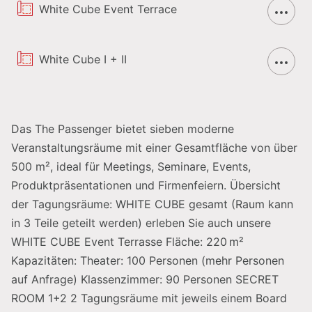
1 Plenar White Cube | 2 Secret Rooms | 2 Blue
White Cube Event Terrace
Rooms
Parkgarage – Parkplätze auf Anfrage &
White Cube I + II
Verfügbarkeit
Erreichbarkeit:
Das The Passenger bietet sieben moderne
Autobahn Abfahrt Klessheim
Veranstaltungsräume mit einer Gesamtfläche von über
Bus Station Europark
500 m², ideal für Meetings, Seminare, Events,
Produktpräsentationen und Firmenfeiern. Übersicht
S-Bahn-Station Europark/Taxham
der Tagungsräume: WHITE CUBE gesamt (Raum kann
Buy Outs möglich
in 3 Teile geteilt werden) erleben Sie auch unsere
WHITE CUBE Event Terrasse Fläche: 220 m²
Neueste Tagungstechnik, flexibles Raumkonzept
Kapazitäten: Theater: 100 Personen (mehr Personen
auf Anfrage) Klassenzimmer: 90 Personen SECRET
Tagungspauschalen
ROOM 1+2 2 Tagungsräume mit jeweils einem Board
Fitness