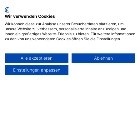
Wir verwenden Cookies
Wir können diese zur Analyse unserer Besucherdaten platzieren, um
unsere Website zu verbessern, personalisierte Inhalte anzuzeigen und
Ihnen ein großartiges Website-Erlebnis zu bieten. Für weitere Informationen
Über den Dingen stehen. Das kann man auch und gerade in
zu den von uns verwendeten Cookies öffnen Sie die Einstellungen.
Salzburg! Wir haben eine Liste der schönsten
Eventlocations mit atemberaubendem Ausblick für euch
zusammengestellt.
Alle akzeptieren
Ablehnen
Einstellungen anpassen
4 min
03. Jun 2024
von
Heidi Strobl
Artikel teilen
“Es ist, wie auf einer Insel in den Wolken zu sein”, so
hat es ein Penthouse Bewohner in einem Guardian