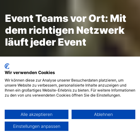
Event Teams vor Ort: Mit
dem richtigen Netzwerk
läuft jeder Event
Wir verwenden Cookies
Wir können diese zur Analyse unserer Besucherdaten platzieren, um
unsere Website zu verbessern, personalisierte Inhalte anzuzeigen und
Ihnen ein großartiges Website-Erlebnis zu bieten. Für weitere Informationen
Jeder Eventmanager braucht am Veranstaltungsort helfende
zu den von uns verwendeten Cookies öffnen Sie die Einstellungen.
Hände, auf die er sich verlassen kann. Vom Catering über
die Location, Technik Dienstleister bis hin zu den Hostessen
und Busfahrern! Aber wie findet Ihr die richtigen Partner?
Alle akzeptieren
Ablehnen
Einstellungen anpassen