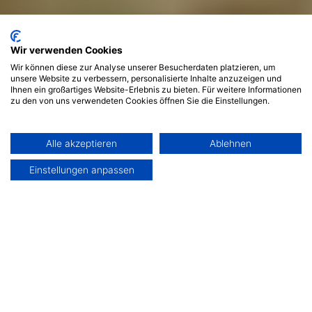
Wir verwenden Cookies
Wir können diese zur Analyse unserer Besucherdaten platzieren, um
unsere Website zu verbessern, personalisierte Inhalte anzuzeigen und
Ihnen ein großartiges Website-Erlebnis zu bieten. Für weitere Informationen
Meeting Architecture ist in aller Munde. Sitzgruppen,
zu den von uns verwendeten Cookies öffnen Sie die Einstellungen.
moving theatre, Catchbox, Sitze selber bauen aus Pappe
oder einfach beim lokalen Möbelhändler ausborgen... Was
euch die kreative Gestaltung von Meetingräumen bringt,
Alle akzeptieren
Ablehnen
beschreiben wir in diesem Artikel.
Einstellungen anpassen
5 min
15. Dec 2024
von
Gernot Marx
Artikel teilen