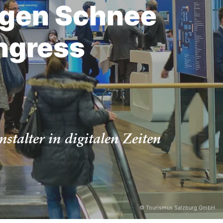
ngen Schnee
ongress
alter in digitalen Zeiten
© Tourismus Salzburg GmbH