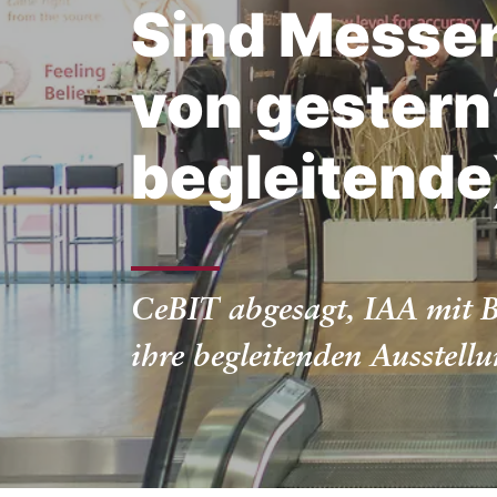
Sind Messe
von gestern
begleitende
CeBIT abgesagt, IAA mit B
ihre begleitenden Ausstell