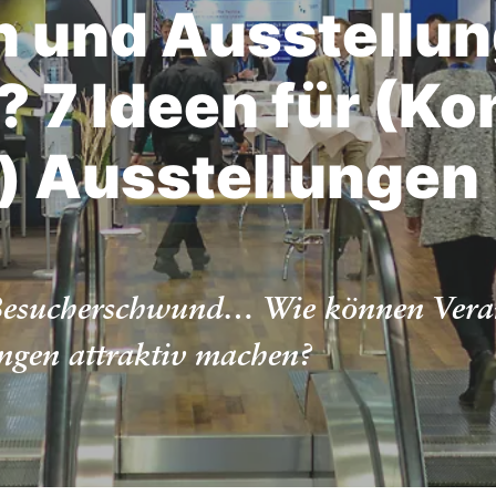
n und Ausstellu
? 7 Ideen für (K
) Ausstellungen
esucherschwund… Wie können Veranst
ungen attraktiv machen?