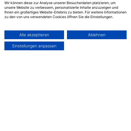
Wir können diese zur Analyse unserer Besucherdaten platzieren, um
unsere Website zu verbessern, personalisierte Inhalte anzuzeigen und
Ihnen ein großartiges Website-Erlebnis zu bieten. Für weitere Informationen
Von der CEBIT über die Online Marketing Rockstars bis
zu den von uns verwendeten Cookies öffnen Sie die Einstellungen.
SXSW - B2B Festivals boomen und sind derzeit das
angesagte Eventformat. Warum ist das so?
Alle akzeptieren
Ablehnen
Einstellungen anpassen
5 min
06. Aug 2018
von
Gernot Marx
Artikel teilen
Wenn sich eine alteingesessene
Messe
wie die CEBIT
radikal neu erfindet und als Digital Event und Festival
positioniert, dann muss das ein ernstzunehmender
Trend sein.