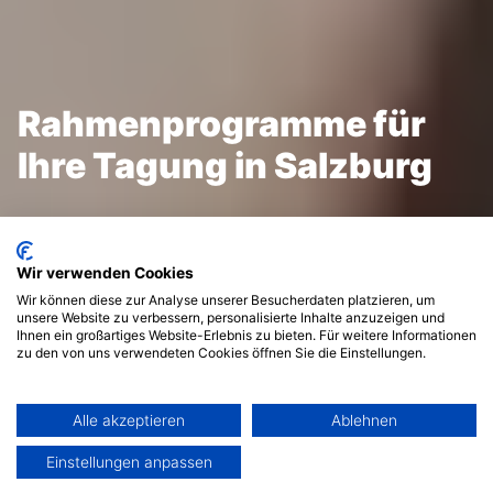
Rahmenprogramme für
Ihre Tagung in Salzburg
© Europe Congress
Wir verwenden Cookies
Wir können diese zur Analyse unserer Besucherdaten platzieren, um
unsere Website zu verbessern, personalisierte Inhalte anzuzeigen und
Ihnen ein großartiges Website-Erlebnis zu bieten. Für weitere Informationen
Spannende und originelle Rahmenprogramme bei
zu den von uns verwendeten Cookies öffnen Sie die Einstellungen.
Konferenzen
Alle akzeptieren
Ablehnen
Einstellungen anpassen